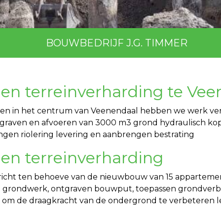
BOUWBEDRIJF J.G. TIMMER
 en terreinverharding te Ve
 in het centrum van Veenendaal hebben we werk verrich
ntgraven en afvoeren van 3000 m3 grond hydraulisch k
gen riolering levering en aanbrengen bestrating
 en terreinverharding
cht ten behoeve van de nieuwbouw van 15 appartement
en grondwerk, ontgraven bouwput, toepassen grondverbe
m de draagkracht van de ondergrond te verbeteren lev