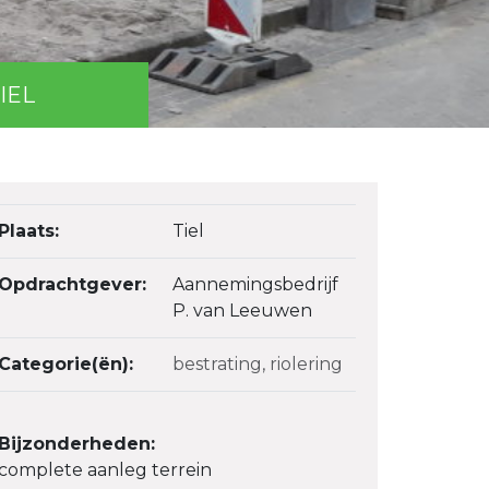
IEL
Plaats:
Tiel
Opdrachtgever:
Aannemingsbedrijf
P. van Leeuwen
Categorie(ën):
bestrating
,
riolering
Bijzonderheden:
complete aanleg terrein