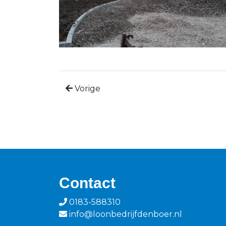
Vorige
Contact
0183-588310
info@loonbedrijfdenboer.nl