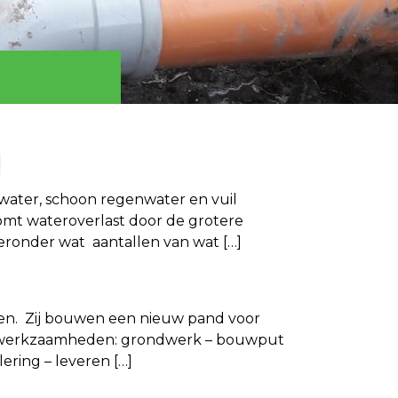
d
 water, schoon regenwater en vuil
omt wateroverlast door de grotere
ieronder wat aantallen van wat […]
ren. Zij bouwen een nieuw pand voor
n de werkzaamheden: grondwerk – bouwput
ring – leveren […]