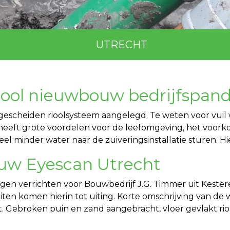
UTRECHT
iool nieuwbouw bedrijfspan
n gescheiden rioolsysteem aangelegd. Te weten voor vuil
 heeft grote voordelen voor de leefomgeving, het voork
eel minder water naar de zuiveringsinstallatie sturen. H
uw Eyescan Utrecht
gen verrichten voor Bouwbedrijf J.G. Timmer uit Keste
iteiten komen hierin tot uiting. Korte omschrijving va
 Gebroken puin en zand aangebracht, vloer gevlakt riole