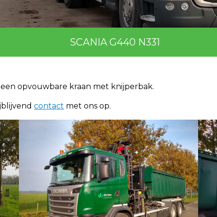
SCANIA G440 N331
een opvouwbare kraan met knijperbak.
jblijvend
contact
met ons op.