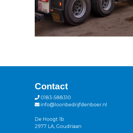
Contact
0183-588310
info@loonbedrijfdenboer.nl
De Hoogt 1b
2977 LA, Goudriaan