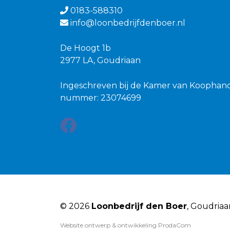
0183-588310
info@loonbedrijfdenboer.nl
De Hoogt 1b
2977 LA, Goudriaan
Ingeschreven bij de Kamer van Koophan
nummer: 23074699
© 2026
Loonbedrijf den Boer
, Goudria
Website ontwerp & ontwikkeling
ProdaCom