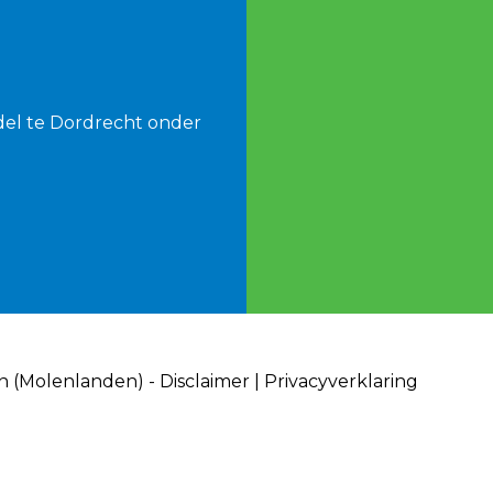
del te Dordrecht onder
an (Molenlanden) -
Disclaimer
|
Privacyverklaring