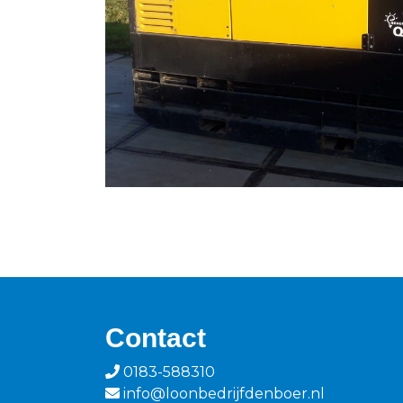
Contact
0183-588310
info@loonbedrijfdenboer.nl