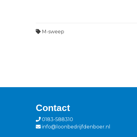
M-sweep
Contact
0183-588310
info@loonbedrijfdenboer.nl