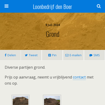
Loonbedrijf den Boer
9 Juli 2024
Grond
Delen
Tweet
Pin
E-mailen
SMS
Diverse partijen grond.
Prijs op aanvraag, neemt u vrijblijvend
contact
met
ons op.